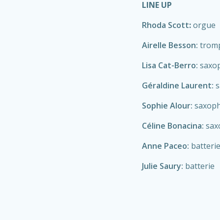
LINE UP
Rhoda Scott
:
orgue
Airelle Besson:
trom
Lisa Cat-Berro:
saxop
Géraldine Laurent:
s
Sophie Alour:
saxoph
Céline Bonacina:
sax
Anne Paceo:
batteri
Julie Saury:
batterie