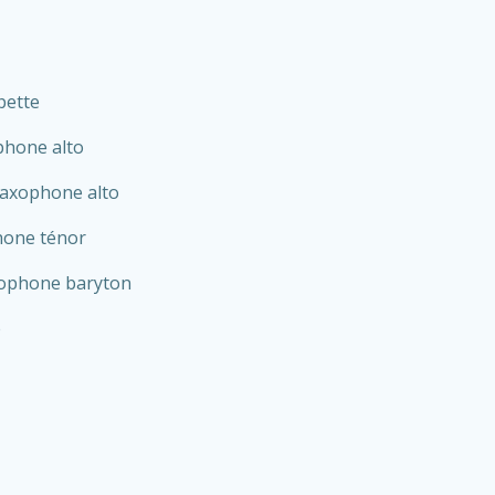
pette
hone alto
axophone alto
one ténor
ophone baryton
e