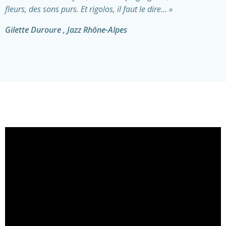
fleurs, des sons purs. Et rigolos, il faut le dire… »
Gilette Duroure , Jazz Rhône-Alpes