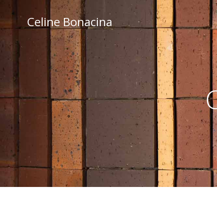
Aller
au
Celine Bonacina
contenu
C