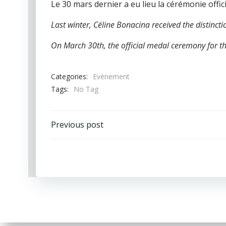
Le 30 mars dernier a eu lieu la cérémonie offi
Last winter, Céline Bonacina received the distincti
On March 30th, the official medal ceremony for th
Categories:
Evènement
Tags:
No Tag
Navigation
Previous post
de
l’article